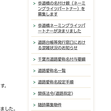
歩道橋の名付け親（ネーミ
ングライツパートナー）を
募集します
歩道橋ネーミングライツパ
ートナーが決まりました
道路台帳等発行窓口におけ
る混雑状況のお知らせ
千葉市道路愛称名付与要綱
道路愛称名一覧
道路愛称名設定手順
す。
関係法令(道路指定)
随時募集物件
しました。