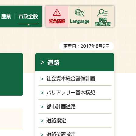
・産業
市政全般
検索
緊急情報
Language
閲覧支援
更新日：2017年8月9日
道路
社会資本総合整備計画
バリアフリー基本構想
都市計画道路
道路指定
道路位置指定