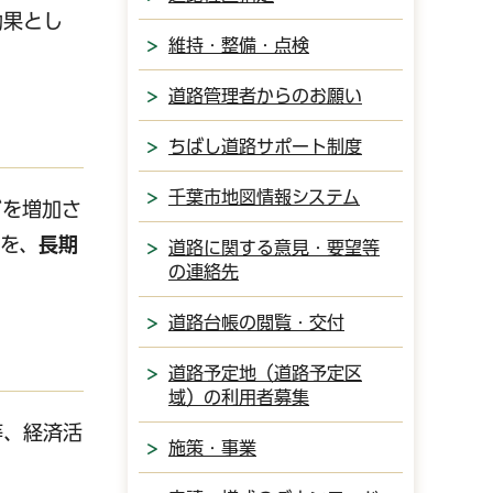
効果とし
維持・整備・点検
道路管理者からのお願い
ちばし道路サポート制度
千葉市地図情報システム
どを増加さ
を、
長期
道路に関する意見・要望等
の連絡先
道路台帳の閲覧・交付
道路予定地（道路予定区
域）の利用者募集
等、経済活
施策・事業