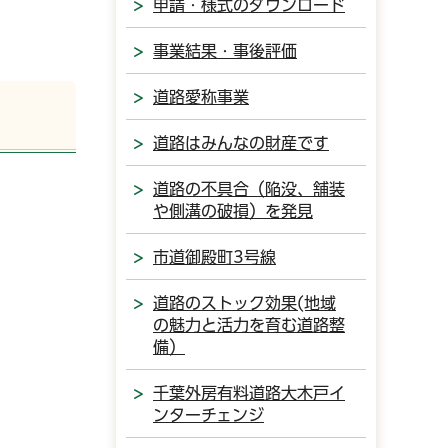
申請・様式のダウンロード
事業結果・事後評価
道路愛称事業
道路はみんなの財産です
道路の不具合（陥没、舗装
や側溝の破損）を発見
市道御殿町3号線
道路のストック効果(地域
の魅力と活力を育む道路整
備）
千葉外房有料道路大木戸イ
ンターチェンジ