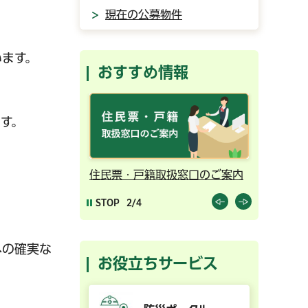
現在の公募物件
います。
おすすめ情報
す。
ンライン予約
住民票・戸籍取扱窓口のご案内
千葉市の
STOP
2/4
への確実な
お役立ちサービス