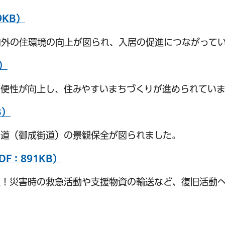
9KB）
内外の住環境の向上が図られ、入居の促進につながって
）
便性が向上し、住みやすいまちづくりが進められていま
B）
サービス
コンビニ交付
区役所窓口オ
街道（御成街道）の景観保全が図られました。
F：891KB）
上！災害時の救急活動や支援物資の輸送など、復旧活動