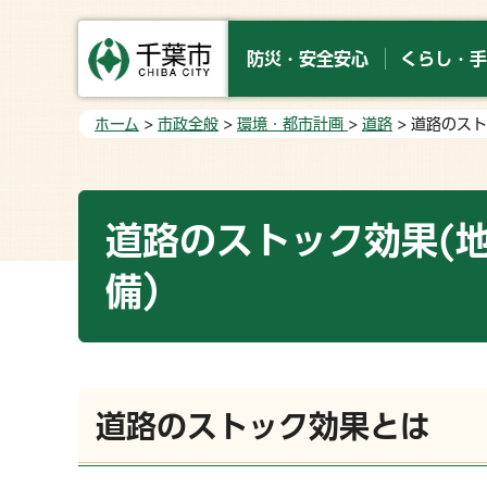
防災・安全安心
くらし・手
ホーム
>
市政全般
>
環境・都市計画
>
道路
> 道路のス
道路のストック効果(
備）
道路のストック効果とは