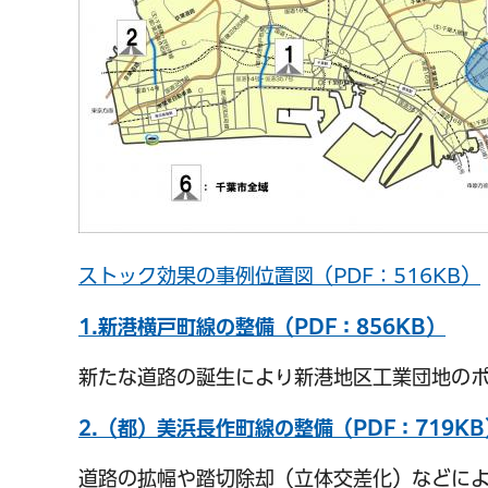
ストック効果の事例位置図（PDF：516KB）
1.新港横戸町線の整備（PDF：856KB）
新たな道路の誕生により新港地区工業団地のポ
2.（都）美浜長作町線の整備（PDF：719KB
道路の拡幅や踏切除却（立体交差化）などに